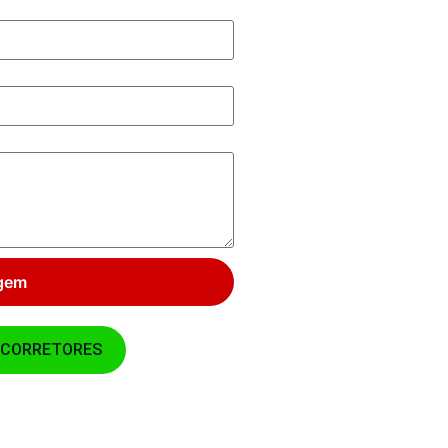
gem
 CORRETORES