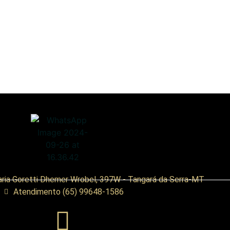
ria Goretti Dhemer Wrobel, 397W - Tangará da Serra-MT
Atendimento (65) 99648-1586