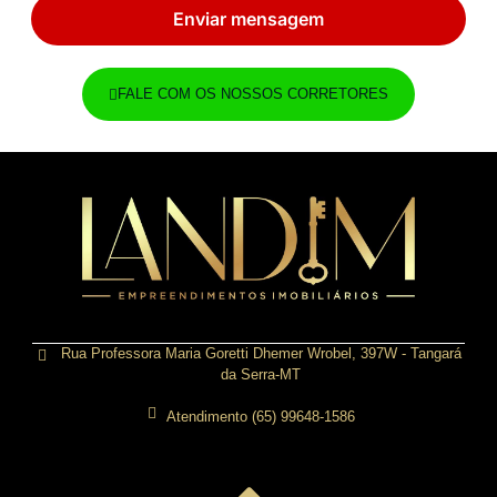
Enviar mensagem
FALE COM OS NOSSOS CORRETORES
Rua Professora Maria Goretti Dhemer Wrobel, 397W - Tangará
da Serra-MT
Atendimento (65) 99648-1586