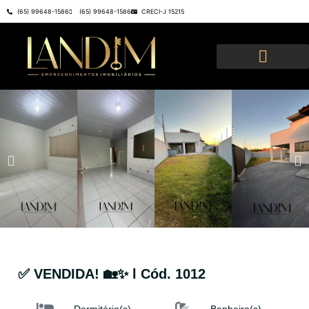
(65) 99648-1586
(65) 99648-1586
CRECI-J 15215
✅ VENDIDA! 🏡✨ l Cód. 1012
Dormitório(s)
Banheiro(s)