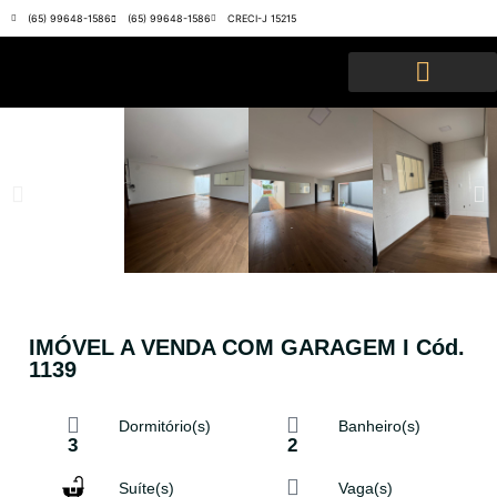
(65) 99648-1586
(65) 99648-1586
CRECI-J 15215
IMÓVEL A VENDA COM GARAGEM I Cód.
1139
Dormitório(s)
Banheiro(s)
3
2
Suíte(s)
Vaga(s)