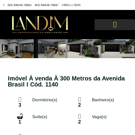
(65) 99648-1586
(65) 99648-1586
CRECI-J 15215
Imóvel À venda À 300 Metros da Avenida
Brasil I Cód. 1140
Dormitório(s)
Banheiro(s)
3
2
Suíte(s)
Vaga(s)
1
2