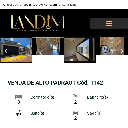
(65) 99648-1586
(65) 99648-1586
CRECI-J 15215
VENDA DE ALTO PADRAO I Cód. 1142
Dormitório(s)
Banheiro(s)
3
2
Suíte(s)
Vaga(s)
1
2