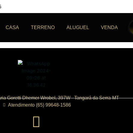
5
CASA
TERRENO
ALUGUEL
VENDA
ria Goretti Dhemer Wrobel, 397W - Tangará da Serra-MT
Atendimento (65) 99648-1586