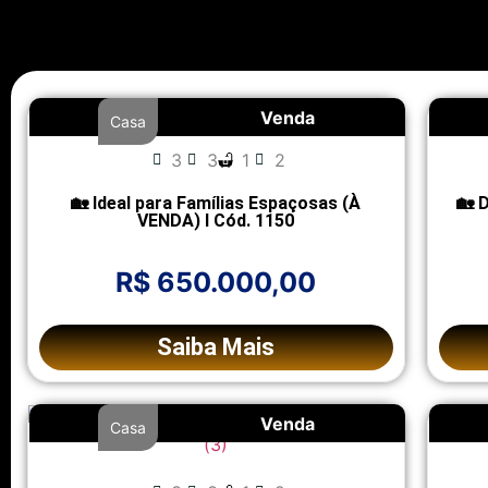
Venda
Casa
3
3
1
2
🏡 Ideal para Famílias Espaçosas (À
🏡 
VENDA) l Cód. 1150
R$ 650.000,00
Saiba Mais
Venda
Casa