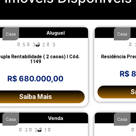
Aluguel
Casa
Casa
5
3
2
3
Dupla Rentabilidade ( 2 casas) l Cód.
Residência Pre
1149
R$ 
R$ 680.000,00
S
Saiba Mais
Venda
Casa
Casa
3
3
1