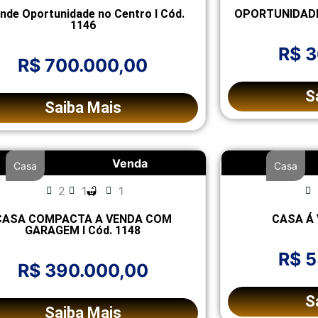
nde Oportunidade no Centro l Cód.
OPORTUNIDADE 
1146
R$ 
R$ 700.000,00
S
Saiba Mais
Venda
Casa
Casa
2
1
1
CASA COMPACTA A VENDA COM
CASA Á 
GARAGEM l Cód. 1148
R$ 
R$ 390.000,00
S
Saiba Mais