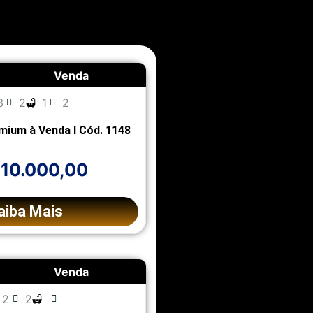
Venda
3
2
1
2
mium à Venda l Cód. 1148
810.000,00
aiba Mais
Venda
2
2