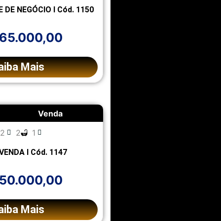
DE NEGÓCIO l Cód. 1150
365.000,00
aiba Mais
Venda
2
2
1
VENDA l Cód. 1147
550.000,00
aiba Mais