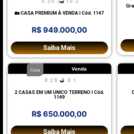
3
3
1
2
Gra
🏡 CASA PREMIUM À VENDA l Cód. 1147
R$ 949.000,00
Saiba Mais
Venda
Casa
2
1
2 CASAS EM UM UNICO TERRENO l Cód.
1149
R$ 650.000,00
Saiba Mais