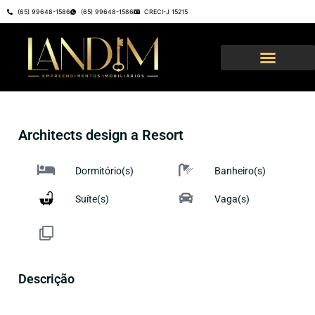
(65) 99648-1586
(65) 99648-1586
CRECI-J 15215
Architects design a Resort
Dormitório(s)
Banheiro(s)
Suíte(s)
Vaga(s)
Descrição