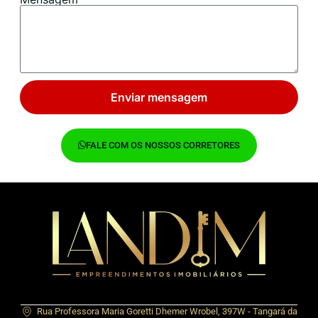
Enviar mensagem
FALE COM OS NOSSOS CORRETORES
Rua Professora Maria Goretti Dhemer Wrobel, 397W - Tangará da