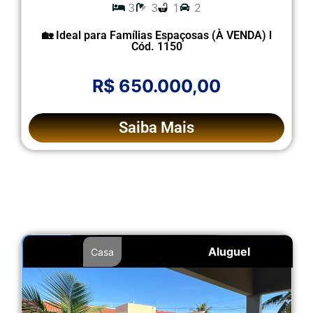
3
3
1
2
🏡 Ideal para Famílias Espaçosas (À VENDA) l
Cód. 1150
R$ 650.000,00
Saiba Mais
Aluguel
Casa