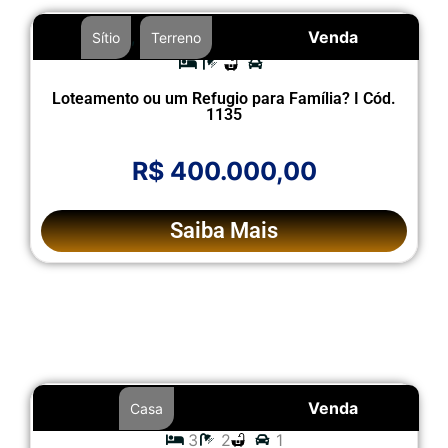
,
Venda
Sítio
Terreno
Loteamento ou um Refugio para Família? I Cód.
1135
R$ 400.000,00
Saiba Mais
Venda
Casa
3
2
1