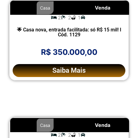
Venda
Casa
2
2
1
🌟 Casa nova, entrada facilitada: só R$ 15 mil! I
Cód. 1129
R$ 350.000,00
Saiba Mais
Venda
Casa
2
2
1