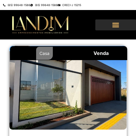
(65) 99648-1586
(65) 99648-1586
CRECI-J 15215
Venda
Casa