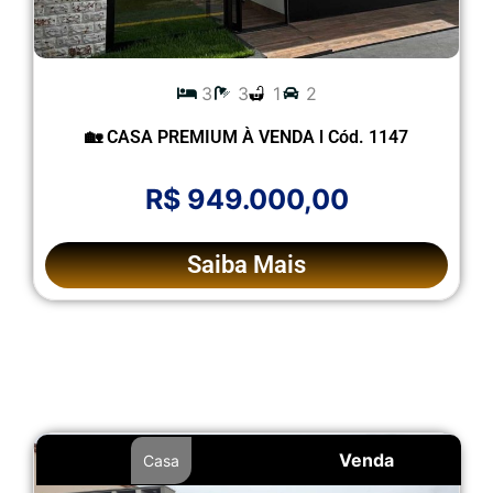
3
3
1
2
🏡 CASA PREMIUM À VENDA l Cód. 1147
R$ 949.000,00
Saiba Mais
Venda
Casa