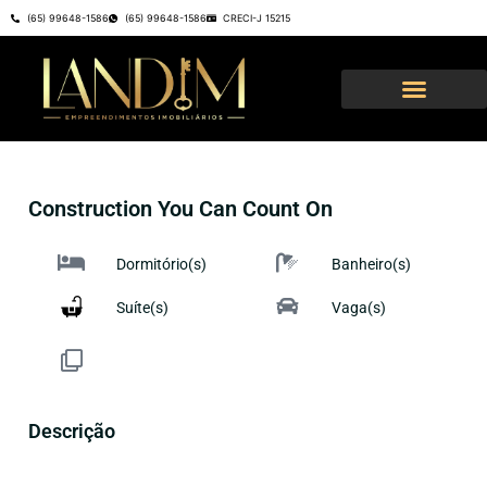
(65) 99648-1586
(65) 99648-1586
CRECI-J 15215
Construction You Can Count On
Dormitório(s)
Banheiro(s)
Suíte(s)
Vaga(s)
Descrição