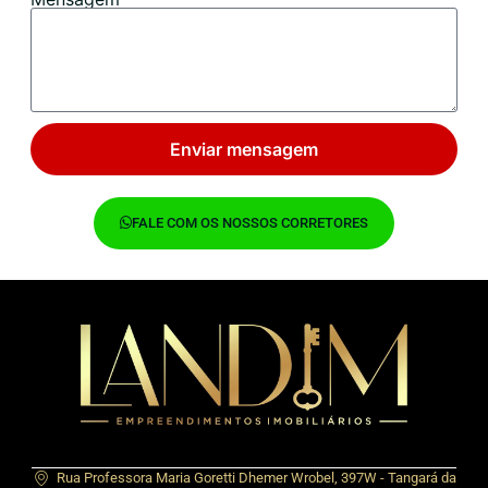
Enviar mensagem
FALE COM OS NOSSOS CORRETORES
Rua Professora Maria Goretti Dhemer Wrobel, 397W - Tangará da