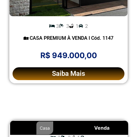
3
3
1
2
🏡 CASA PREMIUM À VENDA l Cód. 1147
R$ 949.000,00
Saiba Mais
Venda
Casa