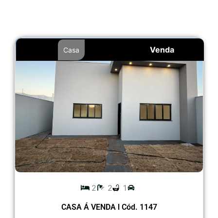
Venda
Casa
2
2
1
CASA Á VENDA l Cód. 1147