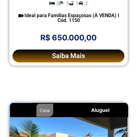
3
3
1
2
🏡 Ideal para Famílias Espaçosas (À VENDA) l
Cód. 1150
R$ 650.000,00
Saiba Mais
Aluguel
Casa