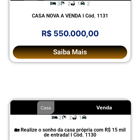
3
2
1
2
CASA NOVA A VENDA I Cód. 1131
R$ 550.000,00
Saiba Mais
Venda
Casa
2
2
1
🏡 Realize o sonho da casa própria com R$ 15 mil
de entrada! I Cód. 1130