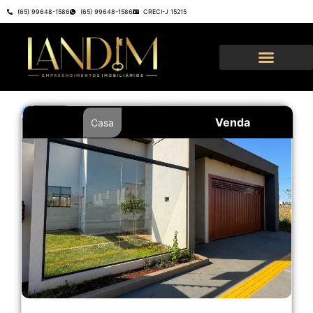
(65) 99648-1586
(65) 99648-1586
CRECI-J 15215
Venda
Casa