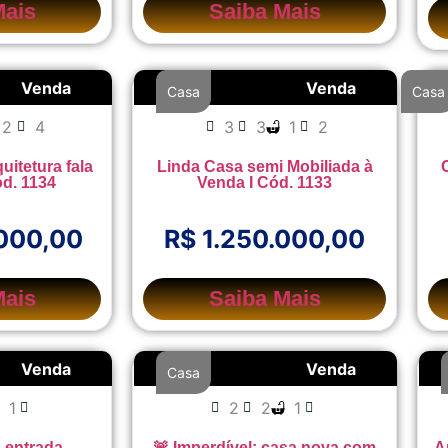
Mais
Saiba Mais
Venda
Venda
Casa
Casa
2
4
3
3
1
2
uitetura fala
Linda Casa semi Mobiliada à
ód. 1134
Venda I Cód. 1133
.000,00
R$ 1.250.000,00
Mais
Saiba Mais
Venda
Venda
Casa
1
2
2
1
 entrada
🚨 Imperdível: casa nova com
A