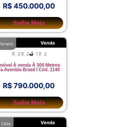
R$ 450.000,00
Saiba Mais
Venda
Terreno
3
2
1
2
móvel À venda À 300 Metros
a Avenida Brasil I Cód. 1140
R$ 790.000,00
Saiba Mais
Venda
Casa