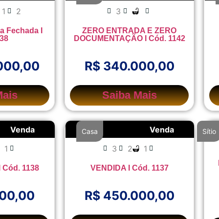
1
2
3
ra Fechada I
ZERO ENTRADA E ZERO
138
DOCUMENTAÇÃO I Cód. 1142
000,00
R$ 340.000,00
Mais
Saiba Mais
Venda
Venda
Casa
Sítio
1
3
2
1
I Cód. 1138
VENDIDA I Cód. 1137
000,00
R$ 450.000,00