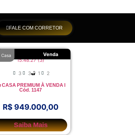
FALE COM CORRETOR
Venda
Casa
3
3
1
2
 CASA PREMIUM À VENDA l
Cód. 1147
R$ 949.000,00
Saiba Mais