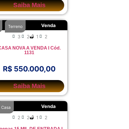
Saiba Mais
Venda
,
Terreno
3
2
1
2
CASA NOVA A VENDA I Cód.
1131
R$ 550.000,00
Saiba Mais
Venda
Casa
2
2
1
2
penas 15 MIL DE ENTRADA I