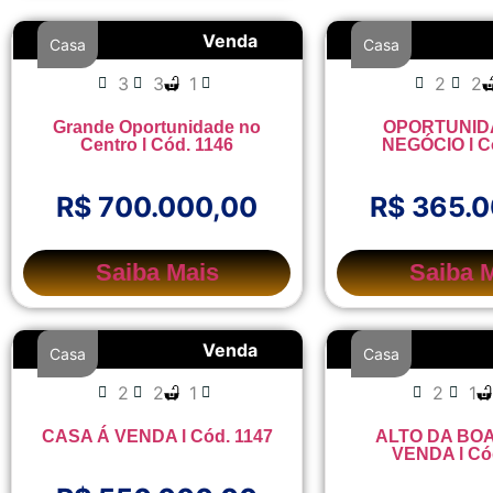
Venda
Casa
Casa
3
3
1
2
2
Grande Oportunidade no
OPORTUNID
Centro l Cód. 1146
NEGÓCIO l C
R$ 700.000,00
R$ 365.
Saiba Mais
Saiba 
Venda
Casa
Casa
2
2
1
2
1
CASA Á VENDA l Cód. 1147
ALTO DA BOA
VENDA l Có