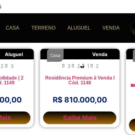
5
CASA
TERRENO
ALUGUEL
VENDA
Aluguel
Venda
Casa
2
3
3
2
1
2
ilidade ( 2
Residência Premium à Venda l
d. 1149
Cód. 1148

000,00
R$ 810.000,00
Mais
Saiba Mais