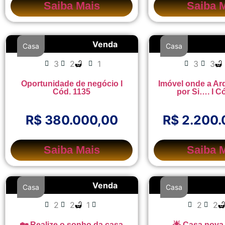
Saiba Mais
Saiba 
Venda
Casa
Casa
3
2
1
3
3
Oportunidade de negócio I
Imóvel onde a Arq
Cód. 1135
por Si…. I C
R$ 380.000,00
R$ 2.200
Saiba Mais
Saiba 
Venda
Casa
Casa
2
2
1
2
2
🏡 Realize o sonho da casa
🌟 Casa nova,