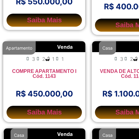
R$ 550.000,00
R$ 400.
Saiba Mais
Saiba 
Venda
Apartamento
Casa
3
2
1
1
3
2
COMPRE APARTAMENTO I
VENDA DE ALTO
Cód. 1143
Cód. 1
R$ 450.000,00
R$ 1.100.
Saiba Mais
Saiba 
Venda
Casa
Casa