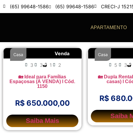
(65) 99648-1586
(65) 99648-1586
CRECI-J 1521
APARTAMENTO
Venda
Casa
Casa
3
3
1
2
5
3
🏡 Ideal para Famílias
🏡 Dupla Rentab
Espaçosas (À VENDA) l Cód.
casas) l Có
1150
R$ 680.
R$ 650.000,00
Saiba 
Saiba Mais