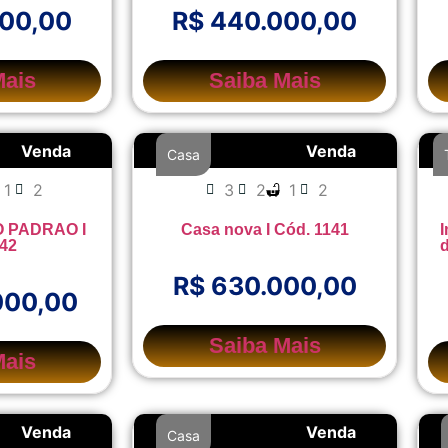
000,00
R$ 440.000,00
Mais
Saiba Mais
Venda
Venda
Casa
1
2
3
2
1
2
 PADRAO I
Casa nova I Cód. 1141
I
142
d
R$ 630.000,00
000,00
Saiba Mais
Mais
Venda
Venda
Casa