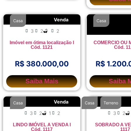
Venda
Casa
Casa
3
2
2
5
4
Imóvel em ótima localização I
COMERCIO OU M
Cód. 1121
Cód. 1
R$ 380.000,00
R$ 1.200.
Saiba Mais
Saiba 
Venda
,
Casa
Casa
Terreno
3
2
1
2
3
2
LINDO IMÓVEL A VENDA I
SOBRADO A VEN
Cód. 1117
1117