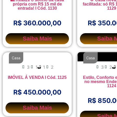
própria com R$ 15 mil de
facilitada: só R$ 
entrada! I Cód. 1130
1129
R$ 360.000,00
R$ 350.
Saiba Mais
Saiba 
Casa
Casa
3
1
1
2
3
2
IMÓVEL Á VENDA I Cód. 1125
Estilo, Conforto 
no mesmo Ender
1124
R$ 450.000,00
R$ 850.
Saiba Mais
Saiba 