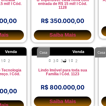
15 mil! I Cód.
entrada de R$ 15 mil! I Cód.
1128
000,00
R$ 350.000,00
Mais
Saiba Mais
Venda
Venda
Casa
Casa
1
2
3
3
1
2
e Tecnologia
Lindo Imóvel para toda sua
eço. I Cód.
Família I Cód. 1123
R$ 800.000,00
000,00
Saiba Mais
Mais