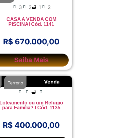
3
2
1
2
CASA A VENDA COM
PISCINAI Cód. 1141
R$ 670.000,00
Saiba Mais
Venda
,
Terreno
Loteamento ou um Refugio
para Família? I Cód. 1135
R$ 400.000,00