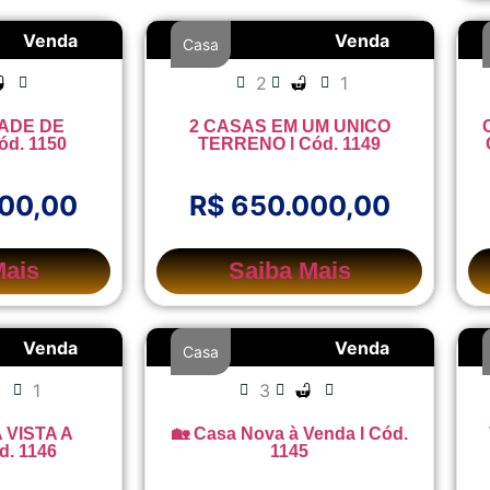
Venda
Venda
Casa
2
1
ADE DE
2 CASAS EM UM UNICO
ód. 1150
TERRENO l Cód. 1149
000,00
R$ 650.000,00
Mais
Saiba Mais
Venda
Venda
Casa
1
3
 VISTA A
🏡 Casa Nova à Venda l Cód.
d. 1146
1145