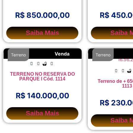
R$ 850.000,00
R$ 450.
Saiba Mais
Saiba 
Venda
Terreno
Terreno
TERRENO NO RESERVA DO
PARQUE l Cód. 1114
Terreno de + 65
1113
R$ 140.000,00
R$ 230.
Saiba Mais
Saiba 