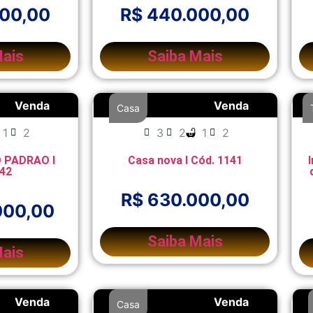
000,00
R$ 440.000,00
Mais
Saiba Mais
Venda
Venda
Casa
1
2
3
2
1
2
 PADRAO I
Casa nova I Cód. 1141
142
R$ 630.000,00
000,00
Saiba Mais
Mais
Venda
Venda
Casa