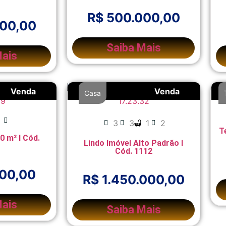
R$ 500.000,00
000,00
Saiba Mais
Mais
Venda
Venda
Casa
3
3
1
2
T
0 m² l Cód.
Lindo Imóvel Alto Padrão l
Cód. 1112
000,00
R$ 1.450.000,00
Mais
Saiba Mais