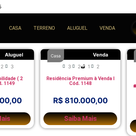
5
CASA
TERRENO
ALUGUEL
VENDA
Aluguel
Venda
Casa
2
3
3
2
1
2
ilidade ( 2
Residência Premium à Venda l
d. 1149
Cód. 1148
000,00
R$ 810.000,00
Mais
Saiba Mais