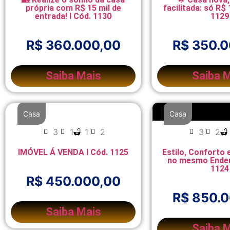
própria com R$ 15 mil de
facilitada: só R$ 
entrada! I Cód. 1130
1129
R$ 360.000,00
R$ 350.
Saiba Mais
Saiba 
Casa
Casa
3
1
1
2
3
2
IMÓVEL Á VENDA I Cód. 1125
Estilo, Conforto 
no mesmo Endere
1124
R$ 450.000,00
R$ 850.
Saiba Mais
Saiba 