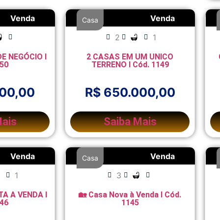
Venda
Venda
Casa
2
1
E NEGÓCIO l
2 CASAS EM UM UNICO
150
TERRENO l Cód. 1149
000,00
R$ 650.000,00
Mais
Saiba Mais
Venda
Venda
Casa
1
3
TA A VENDA l
🏡 Casa Nova à Venda l Cód.
146
1145