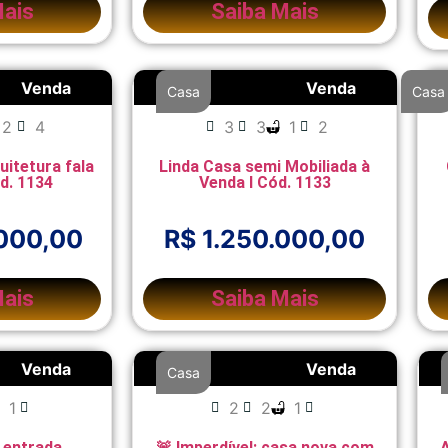
Mais
Saiba Mais
Venda
Venda
Casa
Casa
2
4
3
3
1
2
uitetura fala
Linda Casa semi Mobiliada à
ód. 1134
Venda I Cód. 1133
.000,00
R$ 1.250.000,00
Mais
Saiba Mais
Venda
Venda
Casa
1
2
2
1
 entrada
🚨 Imperdível: casa nova com