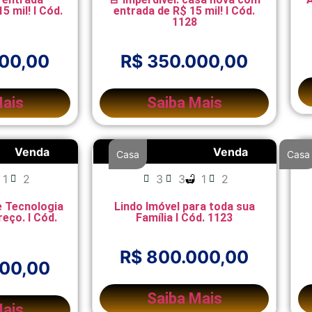
15 mil! I Cód.
entrada de R$ 15 mil! I Cód.
1128
000,00
R$ 350.000,00
Mais
Saiba Mais
Venda
Venda
Casa
Casa
1
2
3
3
1
2
e Tecnologia
Lindo Imóvel para toda sua
ço. I Cód.
Família I Cód. 1123
R$ 800.000,00
000,00
Saiba Mais
Mais