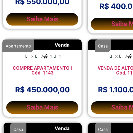
R$ 550.000,00
R$ 400.
Saiba Mais
Saiba 
Venda
Apartamento
Casa
3
2
1
1
3
2
COMPRE APARTAMENTO I
VENDA DE ALTO
Cód. 1143
Cód. 1
R$ 450.000,00
R$ 1.100.
Saiba Mais
Saiba 
Venda
Casa
Casa