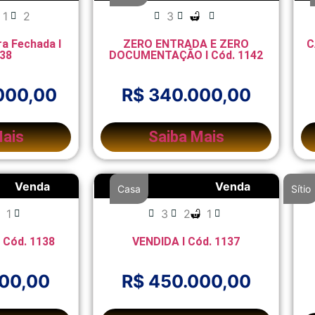
1
2
3
ra Fechada I
ZERO ENTRADA E ZERO
C
138
DOCUMENTAÇÃO I Cód. 1142
000,00
R$ 340.000,00
Mais
Saiba Mais
Venda
Venda
Casa
Sítio
1
3
2
1
I Cód. 1138
VENDIDA I Cód. 1137
000,00
R$ 450.000,00