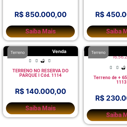
R$ 850.000,00
R$ 450.
Saiba Mais
Saiba 
Venda
Terreno
Terreno
TERRENO NO RESERVA DO
PARQUE l Cód. 1114
Terreno de + 65
1113
R$ 140.000,00
R$ 230.
Saiba Mais
Saiba 