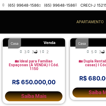
(65) 99648-1586
(65) 99648-1586
CRECI-J 1521
APARTAMENTO
Venda
Casa
Casa
3
3
1
2
5
3
🏡 Ideal para Famílias
🏡 Dupla Rentab
Espaçosas (À VENDA) l Cód.
casas) l Có
1150
R$ 680.
R$ 650.000,00
Saiba 
Saiba Mais