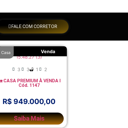
FALE COM CORRETOR
Venda
Casa
3
3
1
2
🏡 CASA PREMIUM À VENDA l
Cód. 1147
R$ 949.000,00
Saiba Mais