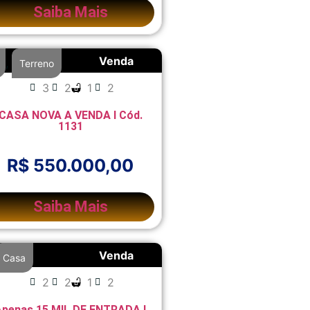
Saiba Mais
Venda
,
Terreno
3
2
1
2
CASA NOVA A VENDA I Cód.
1131
R$ 550.000,00
Saiba Mais
Venda
Casa
2
2
1
2
Apenas 15 MIL DE ENTRADA I