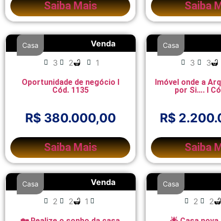
Saiba Mais
Saiba 
Venda
Casa
Casa
3
2
1
3
3
Oportunidade de negócio I
Imóvel onde a Arq
Cód. 1135
por Si…. I C
R$ 380.000,00
R$ 2.200
Saiba Mais
Saiba 
Venda
Casa
Casa
2
2
1
2
2
🏡 Realize o sonho da casa
🌟 Casa nova,