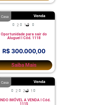
Venda
Casa
2
1
Oportunidade para sair do
Aluguel I Cód. 1118
R$ 300.000,00
Saiba Mais
Venda
Casa
2
2
1
INDO IMÓVEL A VENDA I Cód.
1115