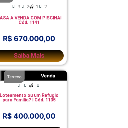
3
2
1
2
ASA A VENDA COM PISCINAI
Cód. 1141
R$ 670.000,00
Saiba Mais
Venda
,
Terreno
Loteamento ou um Refugio
para Família? I Cód. 1135
R$ 400.000,00