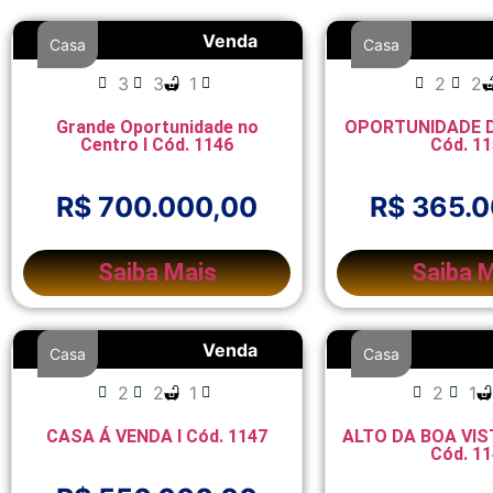
Venda
Casa
Casa
3
3
1
2
2
Grande Oportunidade no
OPORTUNIDADE D
Centro l Cód. 1146
Cód. 1
R$ 700.000,00
R$ 365.
Saiba Mais
Saiba 
Venda
Casa
Casa
2
2
1
2
1
CASA Á VENDA l Cód. 1147
ALTO DA BOA VIS
Cód. 1