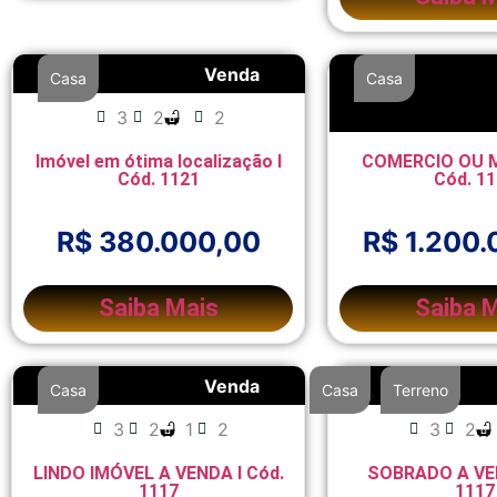
Venda
Casa
Casa
3
2
2
5
4
Imóvel em ótima localização I
COMERCIO OU M
Cód. 1121
Cód. 1
R$ 380.000,00
R$ 1.200.
Saiba Mais
Saiba 
Venda
,
Casa
Casa
Terreno
3
2
1
2
3
2
LINDO IMÓVEL A VENDA I Cód.
SOBRADO A VEN
1117
1117