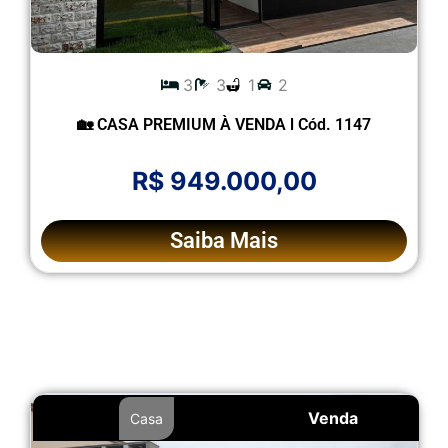
3
3
1
2
🏡 CASA PREMIUM À VENDA l Cód. 1147
R$ 949.000,00
Saiba Mais
Venda
Casa