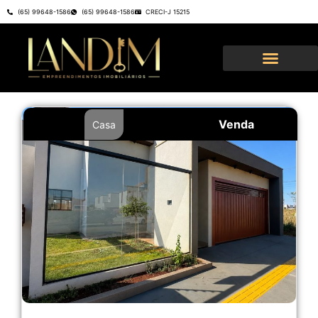
(65) 99648-1586
(65) 99648-1586
CRECI-J 15215
Venda
Casa