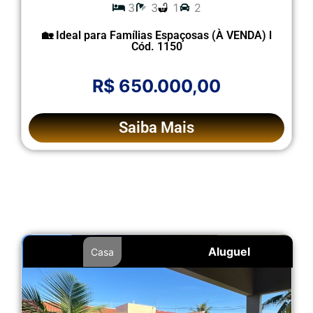
3
3
1
2
🏡 Ideal para Famílias Espaçosas (À VENDA) l
Cód. 1150
R$ 650.000,00
Saiba Mais
Aluguel
Casa