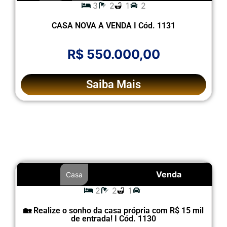
3
2
1
2
CASA NOVA A VENDA I Cód. 1131
R$ 550.000,00
Saiba Mais
Venda
Casa
2
2
1
🏡 Realize o sonho da casa própria com R$ 15 mil
de entrada! I Cód. 1130