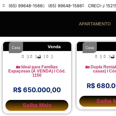
(65) 99648-1586
(65) 99648-1586
CRECI-J 1521
APARTAMENTO
Venda
Casa
Casa
3
3
1
2
5
3
🏡 Ideal para Famílias
🏡 Dupla Rentab
Espaçosas (À VENDA) l Cód.
casas) l Có
1150
R$ 680.
R$ 650.000,00
Saiba 
Saiba Mais