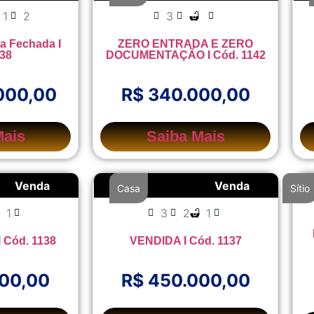
1
2
3
ra Fechada I
ZERO ENTRADA E ZERO
138
DOCUMENTAÇÃO I Cód. 1142
000,00
R$ 340.000,00
Mais
Saiba Mais
Venda
Venda
Casa
Sítio
1
3
2
1
I Cód. 1138
VENDIDA I Cód. 1137
000,00
R$ 450.000,00