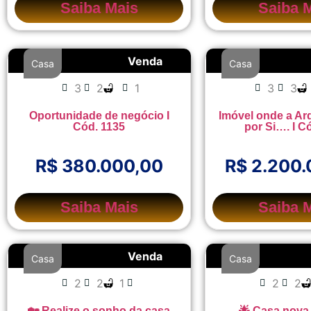
Saiba Mais
Saiba 
Venda
Casa
Casa
3
2
1
3
3
Oportunidade de negócio I
Imóvel onde a Arq
Cód. 1135
por Si…. I C
R$ 380.000,00
R$ 2.200
Saiba Mais
Saiba 
Venda
Casa
Casa
2
2
1
2
2
🏡 Realize o sonho da casa
🌟 Casa nova,