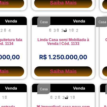
Mais
Saiba Mais
Venda
Venda
Casa
Casa
2
4
3
3
1
2
uitetura fala
Linda Casa semi Mobiliada à
ód. 1134
Venda I Cód. 1133
.000,00
R$ 1.250.000,00
Mais
Saiba Mais
Venda
Venda
Casa
1
2
2
1
 entrada
🚨 Imperdível: casa nova com
A