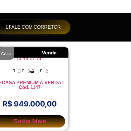
FALE COM CORRETOR
Venda
Casa
3
3
1
2
 CASA PREMIUM À VENDA l
Cód. 1147
R$ 949.000,00
Saiba Mais