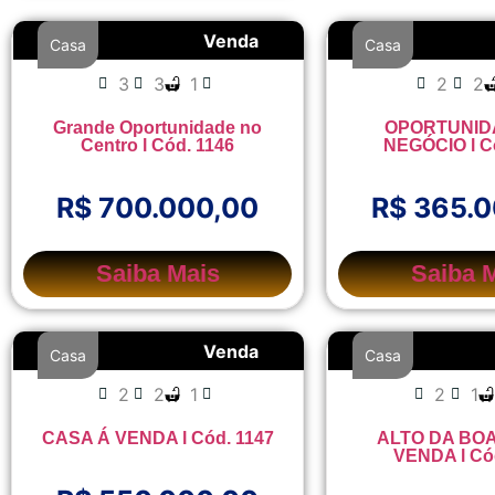
Venda
Casa
Casa
3
3
1
2
2
Grande Oportunidade no
OPORTUNID
Centro l Cód. 1146
NEGÓCIO l C
R$ 700.000,00
R$ 365.
Saiba Mais
Saiba 
Venda
Casa
Casa
2
2
1
2
1
CASA Á VENDA l Cód. 1147
ALTO DA BOA
VENDA l Có