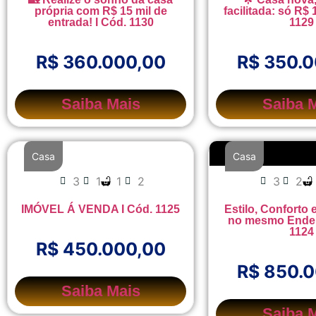
própria com R$ 15 mil de
facilitada: só R$ 
entrada! I Cód. 1130
1129
R$ 360.000,00
R$ 350.
Saiba Mais
Saiba 
Casa
Casa
3
1
1
2
3
2
IMÓVEL Á VENDA I Cód. 1125
Estilo, Conforto 
no mesmo Ender
1124
R$ 450.000,00
R$ 850.
Saiba Mais
Saiba 