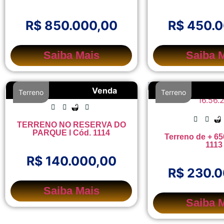
R$ 850.000,00
R$ 450.
Saiba Mais
Saiba 
Venda
Terreno
Terreno
TERRENO NO RESERVA DO
PARQUE l Cód. 1114
Terreno de + 65
1113
R$ 140.000,00
R$ 230.
Saiba Mais
Saiba 