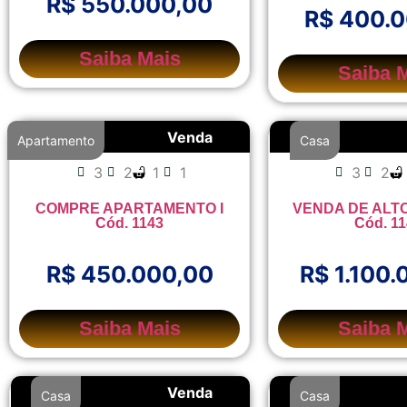
R$ 550.000,00
R$ 400.
Saiba Mais
Saiba 
Venda
Apartamento
Casa
3
2
1
1
3
2
COMPRE APARTAMENTO I
VENDA DE ALTO
Cód. 1143
Cód. 1
R$ 450.000,00
R$ 1.100.
Saiba Mais
Saiba 
Venda
Casa
Casa