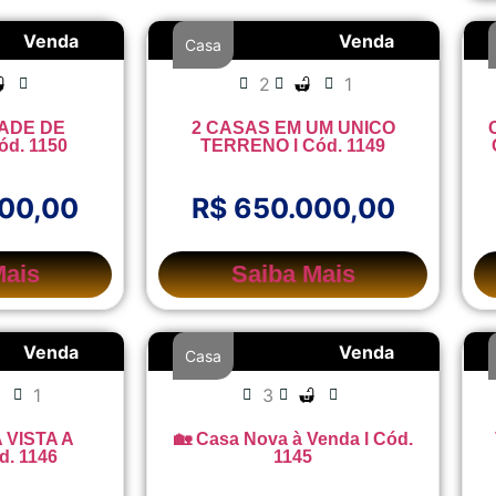
Venda
Venda
Casa
2
1
ADE DE
2 CASAS EM UM UNICO
ód. 1150
TERRENO l Cód. 1149
000,00
R$ 650.000,00
Mais
Saiba Mais
Venda
Venda
Casa
1
3
 VISTA A
🏡 Casa Nova à Venda l Cód.
d. 1146
1145