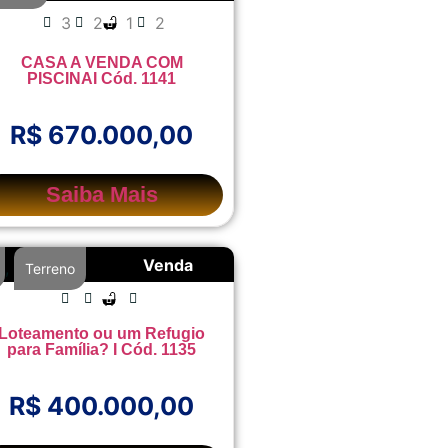
3
2
1
2
CASA A VENDA COM
PISCINAI Cód. 1141
R$ 670.000,00
Saiba Mais
Venda
,
Terreno
Loteamento ou um Refugio
para Família? I Cód. 1135
R$ 400.000,00