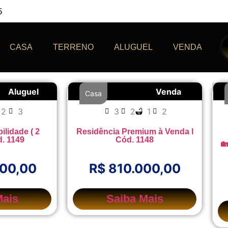
5
CASA
TERRENO
ALUGUEL
VENDA
Aluguel
Venda
Casa
2
3
3
2
1
2
ilidade ( 2
Residência Premium à Venda l
d. 1149
Cód. 1148

000,00
R$ 810.000,00
Mais
Saiba Mais