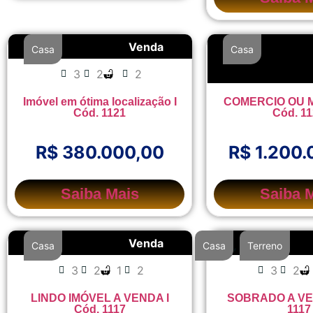
Venda
Casa
Casa
3
2
2
5
4
Imóvel em ótima localização I
COMERCIO OU M
Cód. 1121
Cód. 1
R$ 380.000,00
R$ 1.200.
Saiba Mais
Saiba 
Venda
,
Casa
Casa
Terreno
3
2
1
2
3
2
LINDO IMÓVEL A VENDA I
SOBRADO A VEN
Cód. 1117
1117