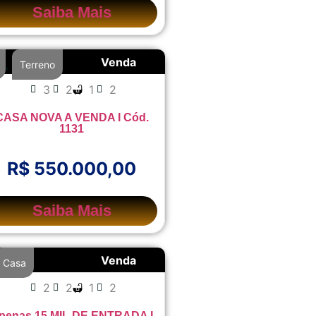
Saiba Mais
Venda
,
Terreno
3
2
1
2
CASA NOVA A VENDA I Cód.
1131
R$ 550.000,00
Saiba Mais
Venda
Casa
2
2
1
2
penas 15 MIL DE ENTRADA I