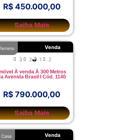
R$ 450.000,00
Saiba Mais
Venda
Terreno
3
2
1
2
móvel À venda À 300 Metros
a Avenida Brasil I Cód. 1140
R$ 790.000,00
Saiba Mais
Venda
Casa