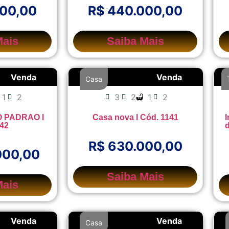
000,00
R$ 440.000,00
Mais
Saiba Mais
Venda
Venda
Casa
1
2
3
2
1
2
 PADRAO I
Casa nova I Cód. 1141
I
142
d
R$ 630.000,00
000,00
Saiba Mais
Mais
Venda
Venda
Casa