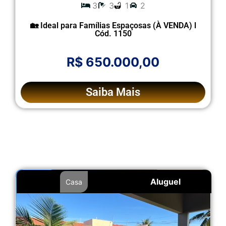
3
3
1
2
🏡 Ideal para Famílias Espaçosas (À VENDA) l
Cód. 1150
R$ 650.000,00
Saiba Mais
Aluguel
Casa