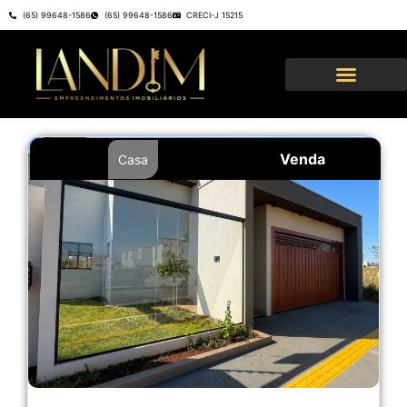
(65) 99648-1586
(65) 99648-1586
CRECI-J 15215
Venda
Casa