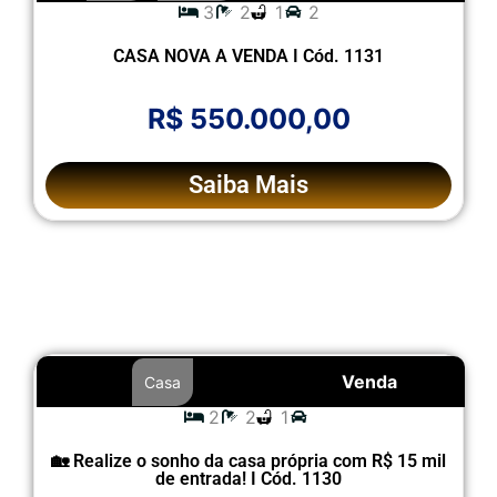
3
2
1
2
CASA NOVA A VENDA I Cód. 1131
R$ 550.000,00
Saiba Mais
Venda
Casa
2
2
1
🏡 Realize o sonho da casa própria com R$ 15 mil
de entrada! I Cód. 1130