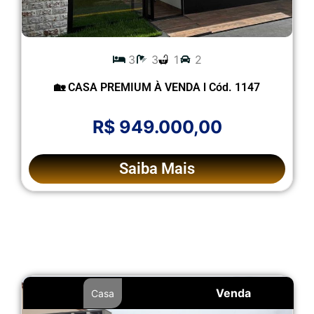
3
3
1
2
🏡 CASA PREMIUM À VENDA l Cód. 1147
R$ 949.000,00
Saiba Mais
Venda
Casa